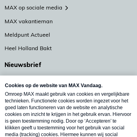
MAX op sociale media
MAX vakantieman
Meldpunt Actueel
Heel Holland Bakt
Nieuwsbrief
Neem hier een gratis abonnement op onze
nieuwsbrief. Elke vrijdag- en dinsdagochtend in
uw mailbox.
Verzend