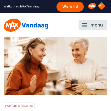
NPO S
Omroep 
Word lid
Welkom op MAX Vandaag
menu
FAMILIE & RELATIE