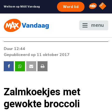
NPO S
Omroep 
Word lid
Welkom op MAX Vandaag
menu
Foutcode 403
Duur 12:44
De gewenste stream is op dit moment niet
Gepubliceerd op 11 oktober 2017
beschikbaar. Als het probleem zich blijft
voordoen, neem dan contact op met onze
klantenservice.
Zalmkoekjes met
gewokte broccoli