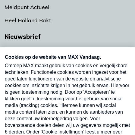
Meldpunt Actueel
Heel Holland Bakt
Nieuwsbrief
Neem hier een gratis abonnement op onze
nieuwsbrief. Elke vrijdag- en dinsdagochtend in
uw mailbox.
Verzend