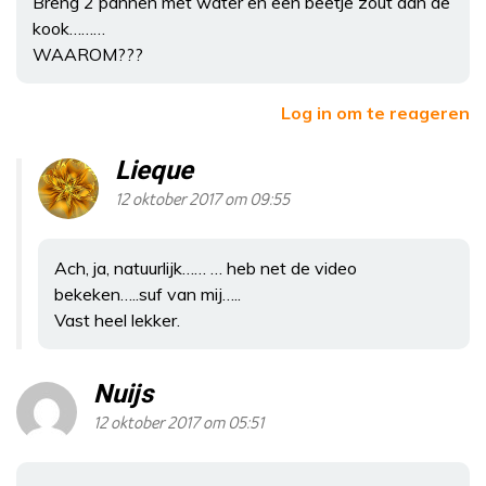
Breng 2 pannen met water en een beetje zout aan de
kook………
WAAROM???
Log in om te reageren
Lieque
12 oktober 2017 om 09:55
Ach, ja, natuurlijk…… … heb net de video
bekeken…..suf van mij…..
Vast heel lekker.
Nuijs
12 oktober 2017 om 05:51