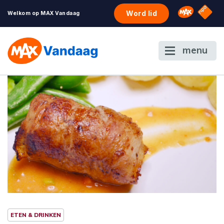
NPO S
Omroep 
Word lid
Welkom op MAX Vandaag
menu
ETEN & DRINKEN