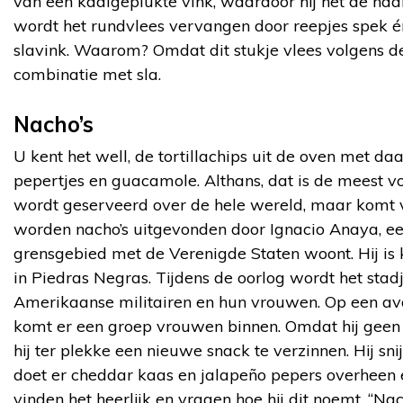
van een kaalgeplukte vink, waardoor hij het de naam
wordt het rundvlees vervangen door reepjes spek 
slavink. Waarom? Omdat dit stukje vlees volgens de 
combinatie met sla.
Nacho’s
U kent het well, de tortillachips uit de oven met d
pepertjes en guacamole. Althans, dat is de meest 
wordt geserveerd over de hele wereld, maar komt v
worden nacho’s uitgevonden door Ignacio Anaya, ee
grensgebied met de Verenigde Staten woont. Hij is 
in Piedras Negras. Tijdens de oorlog wordt het sta
Amerikaanse militairen en hun vrouwen. Op een avon
komt er een groep vrouwen binnen. Omdat hij geen 
hij ter plekke een nieuwe snack te verzinnen. Hij snijd
doet er cheddar kaas en jalapeño pepers overheen en
vinden het heerlijk en vragen hoe hij dit noemt. “Nac