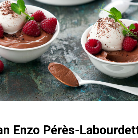
van Enzo Pérès-Labourdet