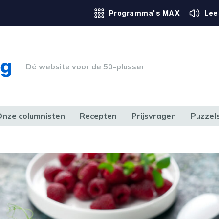
Programma's MAX
Lee
Dé website voor de 50-plusser
Onze columnisten
Recepten
Prijsvragen
Puzzel
ERK & RECHT
GEZONDHEID & SPORT
HUIS, TUIN & HOBBY
MEDIA & 