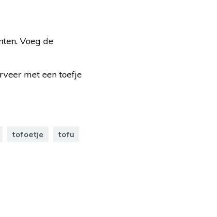
nten. Voeg de
rveer met een toefje
tofoetje
tofu