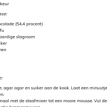
ikeur
sse:
colade (54,4 procent)
fu
ntaardige slagroom
iker
nen
:
e:
 agar agar en suiker aan de kook. Laat een minuutje 
en.
 maal met de staafmixer tot een mooie mousse. Vul 