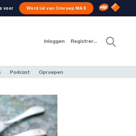
NPO Star
Omroep MAX
s voor
Word lid van Omroep MAX
Inloggen
Registreren
s
Podcast
Oproepen
CULTUUR
NATUUR & MILIEU
REIZEN & VERKEER