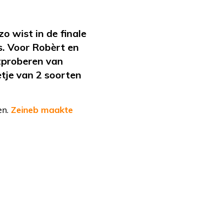
zo wist in de finale
s. Voor Robèrt en
itproberen van
etje van 2 soorten
en.
Zeineb maakte