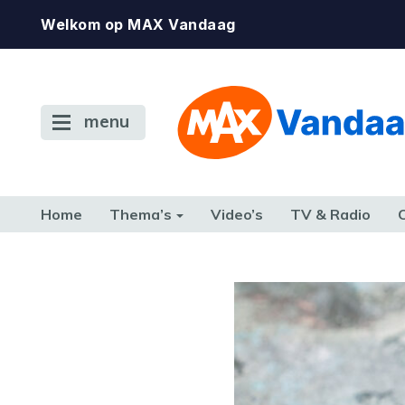
Welkom op MAX Vandaag
menu
Home
Thema’s
Video’s
TV & Radio
CONSUMENT
ETEN & DRINKEN
FAMILIE & RELATIE
GELD, W
TERUG NAAR TOEN