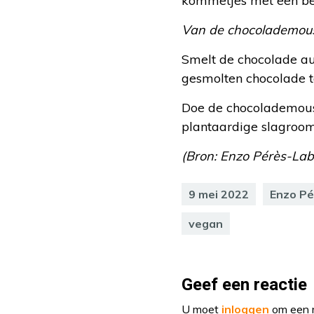
kommetjes met een b
Van de chocolademou
Smelt de chocolade au
gesmolten chocolade t
Doe de chocolademouss
plantaardige slagroom 
(Bron: Enzo Pérès-Labou
9 mei 2022
Enzo Pé
vegan
Geef een reactie
U moet
inloggen
om een r