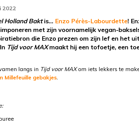
i 2022
l Holland Bakt
is…
Enzo Pérès-Labourdette
! En
 imponeren met zijn voornamelijk vegan-baksel
iratiebron die Enzo prezen om zijn lef en het u
 In
Tijd voor MAX
maakt hij een tofoetje, een to
wamen langs in
Tijd voor MAX
om iets lekkers te mak
 Millefeuille gebakjes
.
e:
puree