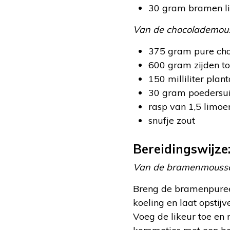
30 gram bramen l
Van de chocolademou
375 gram pure cho
600 gram zijden to
150 milliliter pla
30 gram poedersu
rasp van 1,5 limoe
snufje zout
Bereidingswijze
Van de bramenmouss
Breng de bramenpuree,
koeling en laat opstijv
Voeg de likeur toe en