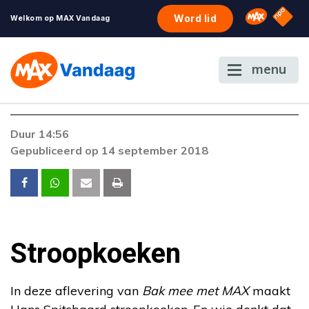
NPO S
Omroep 
Word lid
Welkom op MAX Vandaag
menu
Foutcode 403
Duur 14:56
De gewenste stream is op dit moment niet
Gepubliceerd op 14 september 2018
beschikbaar. Als het probleem zich blijft
voordoen, neem dan contact op met onze
klantenservice.
Stroopkoeken
In deze aflevering van
Bak mee met MAX
maakt