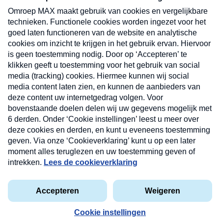
uw mailbox.
Verzend
Nieuwsbrief
Neem hier een gratis abonnement op onze
nieuwsbrief. Elke vrijdag- en dinsdagochtend in uw
mailbox.
Contact
Algemene voorwaarden
Privacyverklaring
Cookieverklaring
Kwetsbaarheid melden
privacyverklaring
Copyright © 2026 MAX Vandaag -
Omroep MAX