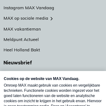
Instagram MAX Vandaag
MAX op sociale media
MAX vakantieman
Meldpunt Actueel
Heel Holland Bakt
Nieuwsbrief
Neem hier een gratis abonnement op onze
nieuwsbrief. Elke vrijdag- en dinsdagochtend in
uw mailbox.
Verzend