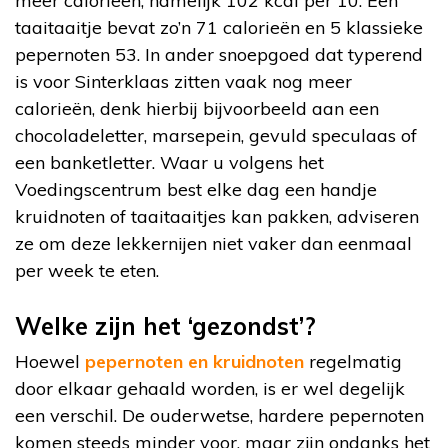
meer calorieën, namelijk 102 kcal per 10. Een
taaitaaitje bevat zo’n 71 calorieën en 5 klassieke
pepernoten 53. In ander snoepgoed dat typerend
is voor Sinterklaas zitten vaak nog meer
calorieën, denk hierbij bijvoorbeeld aan een
chocoladeletter, marsepein, gevuld speculaas of
een banketletter. Waar u volgens het
Voedingscentrum best elke dag een handje
kruidnoten of taaitaaitjes kan pakken, adviseren
ze om deze lekkernijen niet vaker dan eenmaal
per week te eten.
Welke zijn het ‘gezondst’?
Hoewel
pepernoten en kruidnoten
regelmatig
door elkaar gehaald worden, is er wel degelijk
een verschil. De ouderwetse, hardere pepernoten
komen steeds minder voor, maar zijn ondanks het