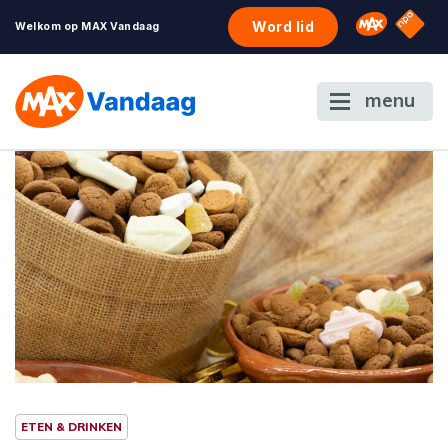
NPO S
Omroep 
Word lid
Welkom op MAX Vandaag
menu
ETEN & DRINKEN