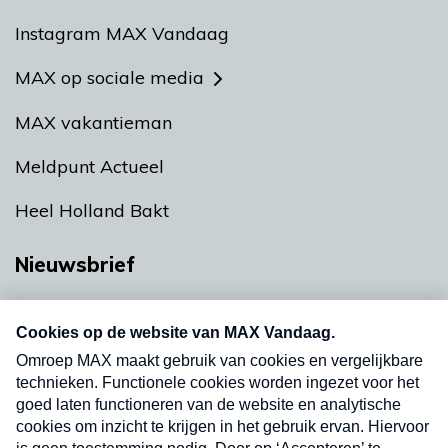
Instagram MAX Vandaag
MAX op sociale media
MAX vakantieman
Meldpunt Actueel
Heel Holland Bakt
Nieuwsbrief
Neem hier een gratis abonnement op onze
nieuwsbrief. Elke vrijdag- en dinsdagochtend in
uw mailbox.
Verzend