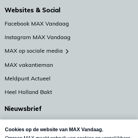
Websites & Social
Facebook MAX Vandaag
Instagram MAX Vandaag
MAX op sociale media
MAX vakantieman
Meldpunt Actueel
Heel Holland Bakt
Nieuwsbrief
Neem hier een gratis abonnement op onze
nieuwsbrief. Elke vrijdag- en dinsdagochtend in
uw mailbox.