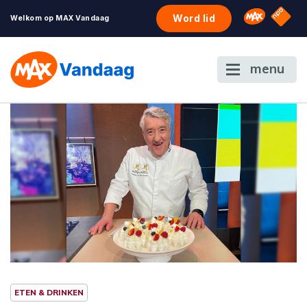
NPO S
Omroep 
Word lid
Welkom op MAX Vandaag
menu
ETEN & DRINKEN