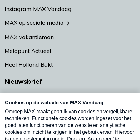
Instagram MAX Vandaag
MAX op sociale media
MAX vakantieman
Meldpunt Actueel
Heel Holland Bakt
Nieuwsbrief
Neem hier een gratis abonnement op onze
nieuwsbrief. Elke vrijdag- en dinsdagochtend in
uw mailbox.
Verzend