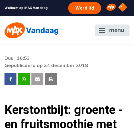
NPO S
Omroep 
Word lid
Welkom op MAX Vandaag
menu
Foutcode 403
Duur 16:53
De gewenste stream is op dit moment niet
Gepubliceerd op 24 december 2018
beschikbaar. Als het probleem zich blijft
voordoen, neem dan contact op met onze
klantenservice.
Kerstontbijt: groente -
en fruitsmoothie met