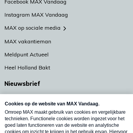
Facebook MAX Vandaag
Instagram MAX Vandaag
MAX op sociale media
MAX vakantieman
Meldpunt Actueel
Heel Holland Bakt
Nieuwsbrief
Neem hier een gratis abonnement op onze
nieuwsbrief. Elke vrijdag- en dinsdagochtend in
uw mailbox.
Verzend