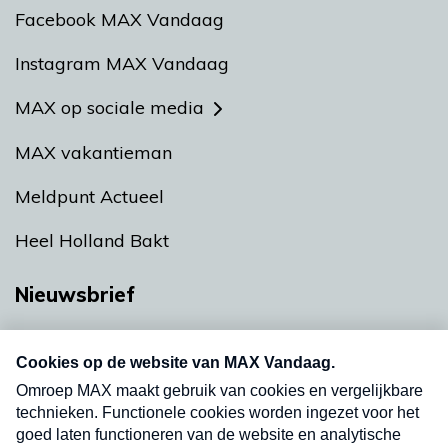
Facebook MAX Vandaag
Instagram MAX Vandaag
MAX op sociale media
MAX vakantieman
Meldpunt Actueel
Heel Holland Bakt
Nieuwsbrief
Neem hier een gratis abonnement op onze
nieuwsbrief. Elke vrijdag- en dinsdagochtend in
uw mailbox.
Verzend