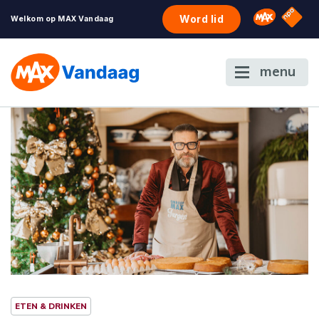
NPO S
Omroep 
Word lid
Welkom op MAX Vandaag
menu
ETEN & DRINKEN