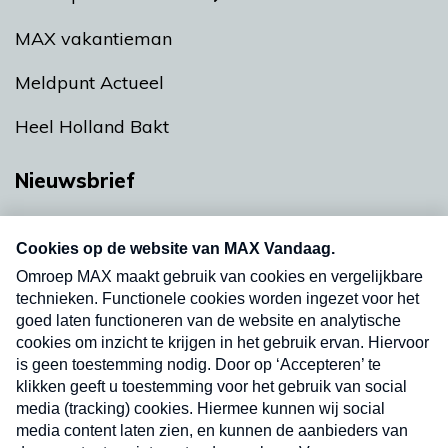
MAX vakantieman
Meldpunt Actueel
Heel Holland Bakt
Nieuwsbrief
Neem hier een gratis abonnement op onze
nieuwsbrief. Elke vrijdag- en dinsdagochtend in
uw mailbox.
Verzend