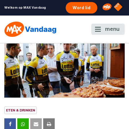
NPO S
Omroep 
Word lid
Welkom op MAX Vandaag
menu
ETEN & DRINKEN