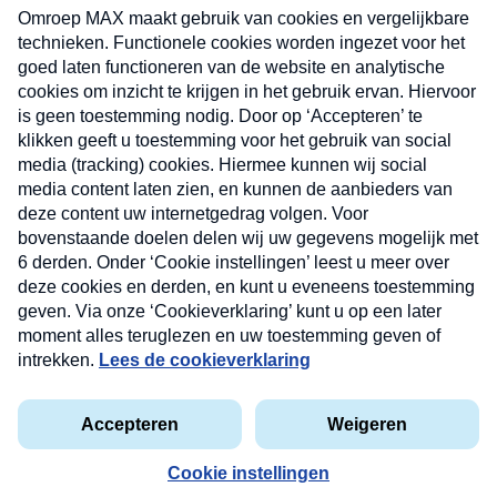
uw mailbox.
Verzend
Nieuwsbrief
Neem hier een gratis abonnement op onze
nieuwsbrief. Elke vrijdag- en dinsdagochtend in uw
mailbox.
Contact
Algemene voorwaarden
Privacyverklaring
Cookieverklaring
Kwetsbaarheid melden
privacyverklaring
Copyright © 2026 MAX Vandaag -
Omroep MAX