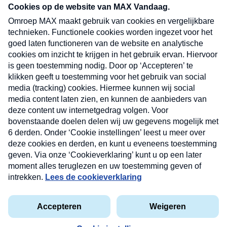
nieuwsbrief. Elke vrijdag- en dinsdagochtend in
uw mailbox.
Verzend
Nieuwsbrief
Neem hier een gratis abonnement op onze
nieuwsbrief. Elke vrijdag- en dinsdagochtend in uw
mailbox.
Contact
Algemene voorwaarden
Privacyverklaring
Cookieverklaring
Kwetsbaarheid melden
privacyverklaring
Copyright © 2026 MAX Vandaag -
Omroep MAX