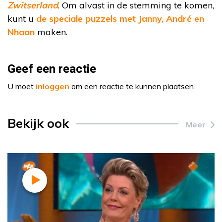
Zwitserland
. Om alvast in de stemming te komen,
kunt u
de speciale puzzels met Janny, André en
Nhaan
maken.
Geef een reactie
U moet
inloggen
om een reactie te kunnen plaatsen.
Bekijk ook
Meer