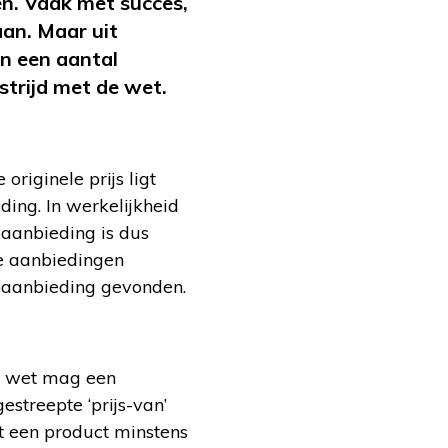
en. Vaak met succes,
aan. Maar uit
n een aantal
strijd met de wet.
originele prijs ligt
ing. In werkelijkheid
e aanbieding is dus
e aanbiedingen
paanbieding gevonden.
e wet mag een
streepte ‘prijs-van’
et een product minstens