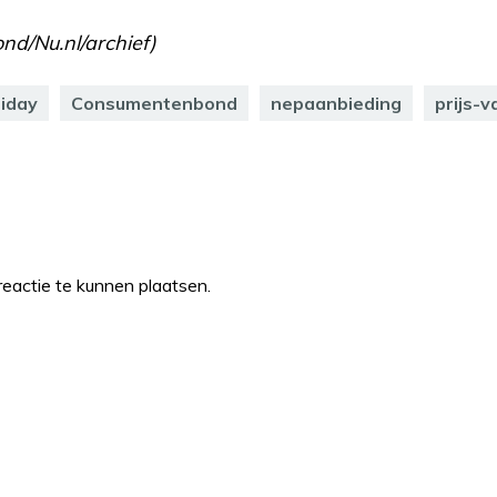
d/Nu.nl/archief)
riday
Consumentenbond
nepaanbieding
prijs-v
eactie te kunnen plaatsen.