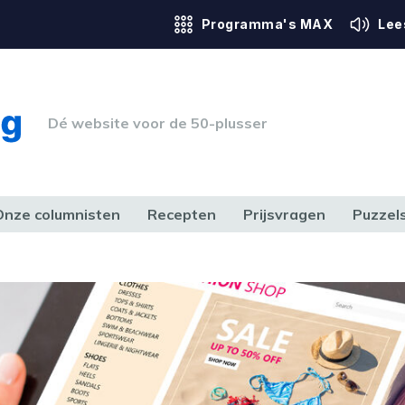
Programma's MAX
Lee
Dé website voor de 50-plusser
Onze columnisten
Recepten
Prijsvragen
Puzzel
ERK & RECHT
GEZONDHEID & SPORT
HUIS, TUIN & HOBBY
MEDIA & 