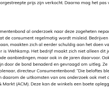
rgestreepte prijs zijn verkocht. Daarna mag het pas v
umentenbond al onderzoek naar deze zogeheten nepa
at de consument regelmatig wordt misleid. Bedrijven d
aan, maakten zich al eerder schuldig aan het doen va
 is Wehkamp. Het bedrijf maakt zich niet alleen dit j
nde aanbiedingen, maar ook in de jaren daarvoor. Oo
zijn door de bond benaderd en gevraagd om uitleg. Ze
lenaar, directeur Consumentenbond: “Die beloftes ble
n daarom de uitkomsten van ons onderzoek ook met d
& Markt (ACM). Deze kan de winkels een boete opleg