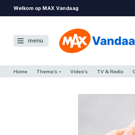
Welkom op MAX Vandaag
menu
Home
Thema’s
Video’s
TV & Radio
CONSUMENT
ETEN & DRINKEN
FAMILIE & RELATIE
GELD, W
TERUG NAAR TOEN