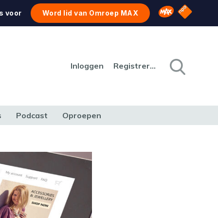
NPO Star
Omroep MAX
s voor
Word lid van Omroep MAX
Inloggen
Registreren
s
Podcast
Oproepen
CULTUUR
NATUUR & MILIEU
REIZEN & VERKEER