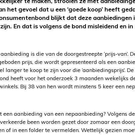
kelijker te maken, strooien ze met aanbieding
dan het gevoel dat u een ‘goede koop’ heeft ged
onsumentenbond blijkt dat deze aanbiedingen i
ijn. En dat is volgens de bond misleidend en in 
nbieding is die van de doorgestreepte ‘prijs-van’. De 
boden prijs, die wordt gepresenteerd als een aanbied
eel langer te koop te zijn voor die ‘aanbiedingsprijs’. D
ond heeft voor het onderzoek 3 maanden wekelijks d
nkels. Bij 38 van hen wordt minstens 5 keer een ne
t een aanbieding van een nepaanbieding? Volgens d
 verkeerde been worden gezet door zomaar een doorge
en of in een folder te vermelden. Wettelijk gezien mo