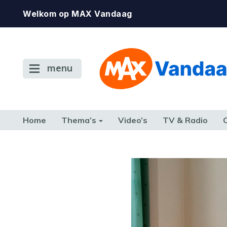
Welkom op MAX Vandaag
menu
Home
Thema’s
Video’s
TV & Radio
CONSUMENT
ETEN & DRINKEN
FAMILIE & RELATIE
GELD, W
TERUG NAAR TOEN