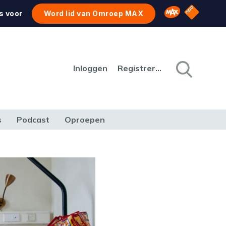
NPO Star
Omroep MAX
s voor
Word lid van Omroep MAX
Inloggen
Registreren
s
Podcast
Oproepen
CULTUUR
NATUUR & MILIEU
REIZEN & VERKEER