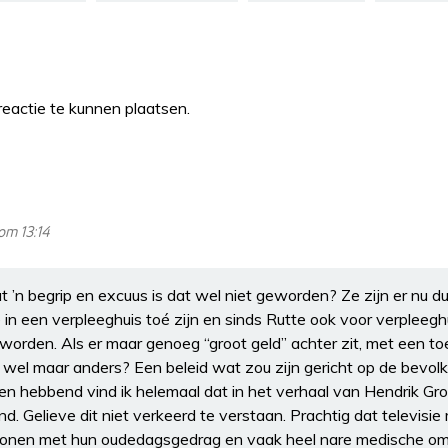
eactie te kunnen plaatsen.
om 13:14
t ’n begrip en excuus is dat wel niet geworden? Ze zijn er nu du
n een verpleeghuis toé zijn en sinds Rutte ook voor verpleegh
orden. Als er maar genoeg “groot geld” achter zit, met een t
og wel maar anders? Een beleid wat zou zijn gericht op de bevo
zen hebbend vind ik helemaal dat in het verhaal van Hendrik Gr
d. Gelieve dit niet verkeerd te verstaan. Prachtig dat televisi
 wonen met hun oudedagsgedrag en vaak heel nare medische om