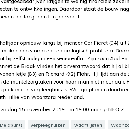
 vastgoedbedrijven krijgen te weinig financiële zeke
ecten te ontwikkelingen. Daardoor staat de bouw nagen
hoevenden langer en langer wordt.
alfjaar opnieuw langs bij meneer Cor Fieret (94) uit 
emaker, een stoma en een urologisch probleem. Daarna
 hij zelfstandig in een seniorenflat. Zijn zoon Aad en
nnet de Braak vinden het onverantwoord dat hij al bi
wonen Ietje (83) en Richard (92) Flohr. Hij lijdt aan d
n de mantelzorgtaken voor haar man niet meer aan. Het
lek in een verpleeghuis is. Wie grijpt in en doorbre
ith Tillie van Woonzorg Nederland.
p vrijdag 15 november 2019 om 19.00 uur op NPO 2.
Meldpunt!
verpleeghuizen
wachtlijsten
Woonzo