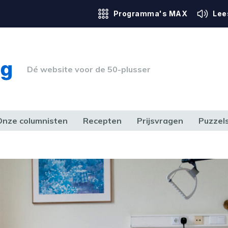
Programma's MAX
Lee
Dé website voor de 50-plusser
Onze columnisten
Recepten
Prijsvragen
Puzzel
ERK & RECHT
GEZONDHEID & SPORT
HUIS, TUIN & HOBBY
MEDIA & 