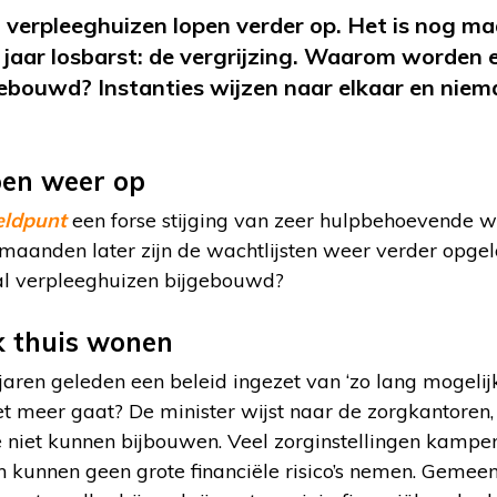
 verpleeghuizen lopen verder op. Het is nog ma
aar losbarst: de vergrijzing. Waarom worden e
gebouwd? Instanties wijzen naar elkaar en nie
pen weer op
ldpunt
een forse stijging van zeer hulpbehoevende 
6 maanden later zijn de wachtlijsten weer verder opg
al verpleeghuizen bijgebouwd?
k thuis wonen
 jaren geleden een beleid ingezet van ‘zo lang mogelij
t meer gaat? De minister wijst naar de zorgkantoren, 
e niet kunnen bijbouwen. Veel zorginstellingen kampe
 kunnen geen grote financiële risico’s nemen. Gemeen