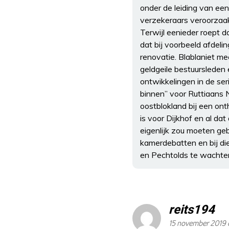
onder de leiding van een 
verzekeraars veroorzaakt
Terwijl eenieder roept da
dat bij voorbeeld afdel
renovatie. Blablaniet m
geldgeile bestuursleden
ontwikkelingen in de ser
binnen” voor Ruttiaans 
oostblokland bij een on
is voor Dijkhof en al da
eigenlijk zou moeten geb
kamerdebatten en bij di
en Pechtolds te wachte
reits194
15 november 2019 