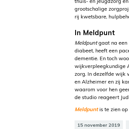
thuis- en jeugdzorg en
grootschalige zorgproj
rij kwetsbare, hulpbe
In Meldpunt
Meldpunt
gaat na een h
diabeet, heeft een pac
dementie. En toch woont
wijkverpleegkundige A
zorg. In dezelfde wijk 
en Alzheimer en zij ka
waarom voor hen geen p
de studio reageert Jud
Meldpunt
is te zien o
15 november 2019