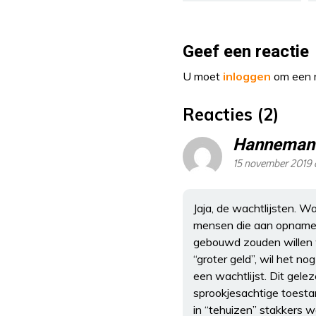
Geef een reactie
U moet
inloggen
om een r
Reacties (2)
Hanneman
15 november 2019 
Jaja, de wachtlijsten. Wa
mensen die aan opname i
gebouwd zouden willen w
“groter geld”, wil het n
een wachtlijst. Dit gele
sprookjesachtige toestan
in “tehuizen” stakkers