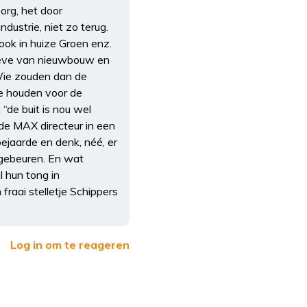
zorg, het door
ustrie, niet zo terug.
 ook in huize Groen enz.
hoeve van nieuwbouw en
 Wie zouden dan de
te houden voor de
“de buit is nou wel
de MAX directeur in een
ejaarde en denk, néé, er
l gebeuren. En wat
l hun tong in
raai stelletje Schippers
Log in om te reageren