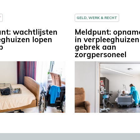
T
GELD, WERK & RECHT
nt: wachtlijsten
Meldpunt: opnam
eghuizen lopen
in verpleeghuizen
p
gebrek aan
zorgpersoneel