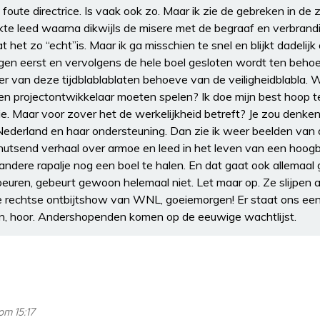
foute directrice. Is vaak ook zo. Maar ik zie de gebreken in de 
e leed waarna dikwijls de misere met de begraaf en verbrandind
t het zo “echt”is. Maar ik ga misschien te snel en blijkt dadelijk
ingen eerst en vervolgens de hele boel gesloten wordt ten be
eer van deze tijdblablablaten behoeve van de veiligheidblabla.
 en projectontwikkelaar moeten spelen? Ik doe mijn best hoop 
ie. Maar voor zover het de werkelijkheid betreft? Je zou denken 
Nederland en haar ondersteuning. Dan zie ik weer beelden van 
thutsend verhaal over armoe en leed in het leven van een hoogb
t andere rapalje nog een boel te halen. En dat gaat ook allemaa
euren, gebeurt gewoon helemaal niet. Let maar op. Ze slijpen a
e rechtse ontbijtshow van WNL, goeiemorgen! Er staat ons een f
n, hoor. Andershopenden komen op de eeuwige wachtlijst.
om 15:17