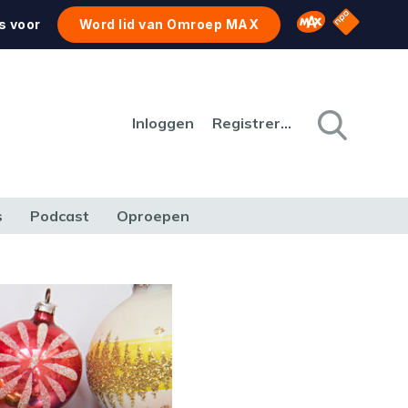
NPO Star
Omroep MAX
s voor
Word lid van Omroep MAX
Inloggen
Registreren
s
Podcast
Oproepen
CULTUUR
NATUUR & MILIEU
REIZEN & VERKEER