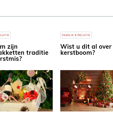
ELATIE
FAMILIE & RELATIE
m zijn
Wist u dit al over
akketten traditie
kerstboom?
rstmis?