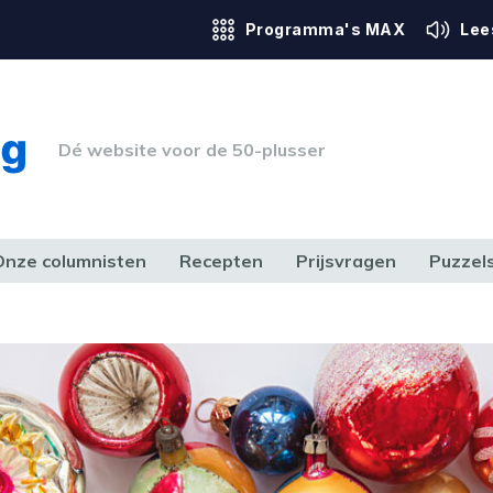
Programma's MAX
Lee
Dé website voor de 50-plusser
Onze columnisten
Recepten
Prijsvragen
Puzzel
ERK & RECHT
GEZONDHEID & SPORT
HUIS, TUIN & HOBBY
MEDIA & 