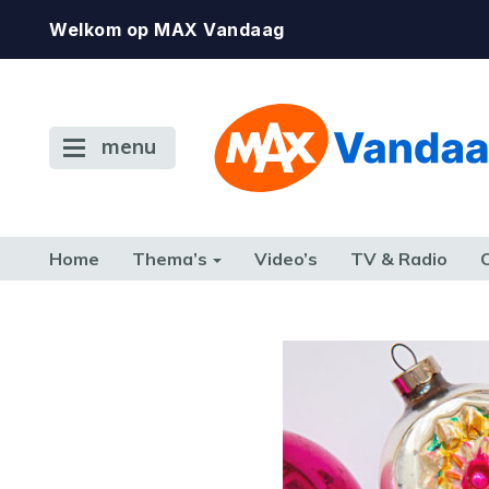
Welkom op MAX Vandaag
menu
Home
Thema’s
Video’s
TV & Radio
CONSUMENT
ETEN & DRINKEN
FAMILIE & RELATIE
GELD, W
TERUG NAAR TOEN