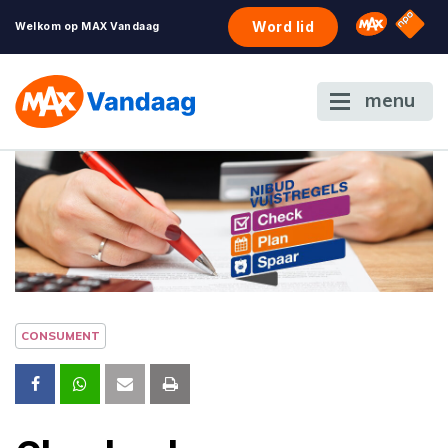
NPO S
Omroep 
Word lid
Welkom op MAX Vandaag
menu
CONSUMENT