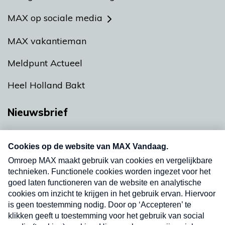
MAX op sociale media
MAX vakantieman
Meldpunt Actueel
Heel Holland Bakt
Nieuwsbrief
Neem hier een gratis abonnement op onze
nieuwsbrief. Elke vrijdag- en dinsdagochtend in
uw mailbox.
Verzend