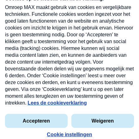
uw mailbox.
Verzend
Nieuwsbrief
Neem hier een gratis abonnement op onze
nieuwsbrief. Elke vrijdag- en dinsdagochtend in uw
mailbox.
Contact
Algemene voorwaarden
Privacyverklaring
Cookieverklaring
Kwetsbaarheid melden
privacyverklaring
Copyright © 2026 MAX Vandaag -
Omroep MAX