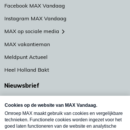
Facebook MAX Vandaag
Instagram MAX Vandaag
MAX op sociale media
MAX vakantieman
Meldpunt Actueel
Heel Holland Bakt
Nieuwsbrief
Neem hier een gratis abonnement op onze
nieuwsbrief. Elke vrijdag- en dinsdagochtend in
uw mailbox.
Verzend