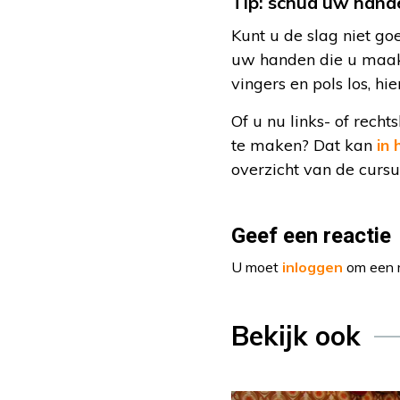
Tip: schud uw hand
Kunt u de slag niet g
uw handen die u maak
vingers en pols los, h
Of u nu links- of rech
te maken? Dat kan
in 
overzicht van de cursu
Geef een reactie
U moet
inloggen
om een r
Bekijk ook