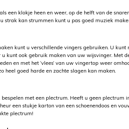
 een klokje heen en weer, op de helft van de snaren.
s u strak kan strummen kunt u pas goed muziek make
aken kunt u verschillende vingers gebruiken. U kun
 u kunt ook gebruik maken van uw wijsvinger. Met d
eden en met het ‘vlees’ van uw vingertop weer omhoog
zo heel goed harde en zachte slagen kan maken.
 bespelen met een plectrum. Heeft u geen plectrum i
Scheur een stukje karton van een schoenendoos en vo
akte plectrum!