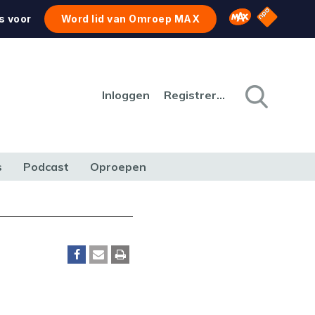
NPO Star
Omroep MAX
s voor
Word lid van Omroep MAX
Inloggen
Registreren
s
Podcast
Oproepen
CULTUUR
NATUUR & MILIEU
REIZEN & VERKEER