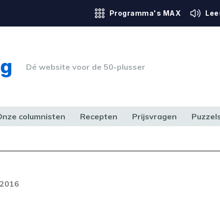
Programma's MAX
Lee
Dé website voor de 50-plusser
Onze columnisten
Recepten
Prijsvragen
Puzzel
ERK & RECHT
GEZONDHEID & SPORT
HUIS, TUIN & HOBBY
MEDIA & 
 2016