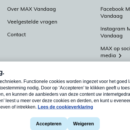
Over MAX Vandaag
Facebook 
Vandaag
Veelgestelde vragen
Instagram 
Contact
Vandaag
MAX op soc
media
MAX vakan
Meldpunt A
Heel Hollan
aarden
Privacyverklaring
Cookieverklaring