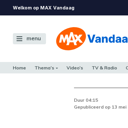
Welkom op MAX Vandaag
menu
Home
Thema’s
Video’s
TV & Radio
CONSUMENT
ETEN & DRINKEN
FAMILIE & RELATIE
GELD, W
TERUG NAAR TOEN
Duur 04:15
Gepubliceerd op 13 mei