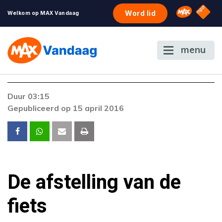
NPO S
Omroep 
Word lid
Welkom op MAX Vandaag
menu
Duur 03:15
Gepubliceerd op 15 april 2016
De afstelling van de
fiets