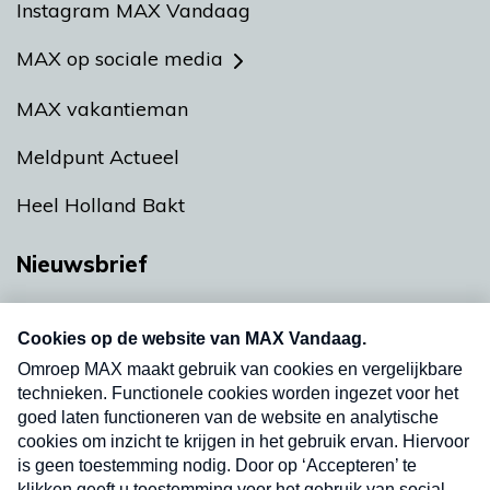
Instagram MAX Vandaag
MAX op sociale media
MAX vakantieman
Meldpunt Actueel
Heel Holland Bakt
Nieuwsbrief
Neem hier een gratis abonnement op onze
nieuwsbrief. Elke vrijdag- en dinsdagochtend in
uw mailbox.
Verzend