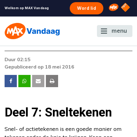
NPO S
Omroep 
Word lid
Welkom op MAX Vandaag
menu
Duur 02:15
Gepubliceerd op 18 mei 2016
Deel 7: Sneltekenen
Snel- of actietekenen is een goede manier om