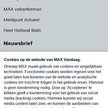
MAX vakantieman
Meldpunt Actueel
Heel Holland Bakt
Nieuwsbrief
Neem hier een gratis abonnement op onze
nieuwsbrief. Elke vrijdag- en dinsdagochtend in
uw mailbox.
Verzend