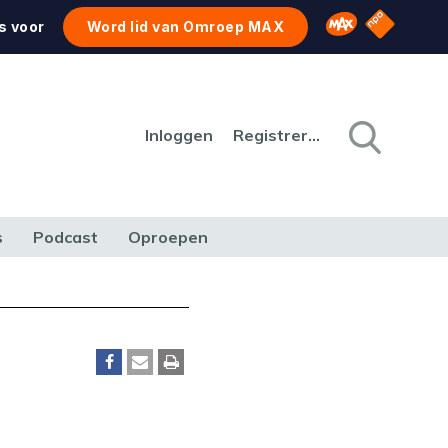
NPO Star
Omroep MAX
s voor
Word lid van Omroep MAX
Inloggen
Registreren
s
Podcast
Oproepen
CULTUUR
NATUUR & MILIEU
REIZEN & VERKEER