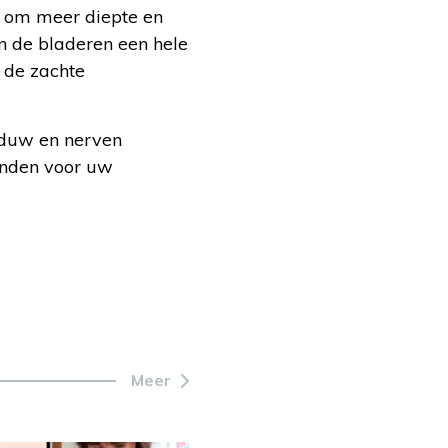
d om meer diepte en
en de bladeren een hele
n de zachte
aduw en nerven
onden voor uw
Meer