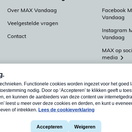
Over MAX Vandaag
Facebook 
Vandaag
Veelgestelde vragen
Instagram 
Contact
Vandaag
MAX op soc
media
MAX vakan
Meldpunt A
Heel Hollan
aarden
Privacyverklaring
Cookieverklaring