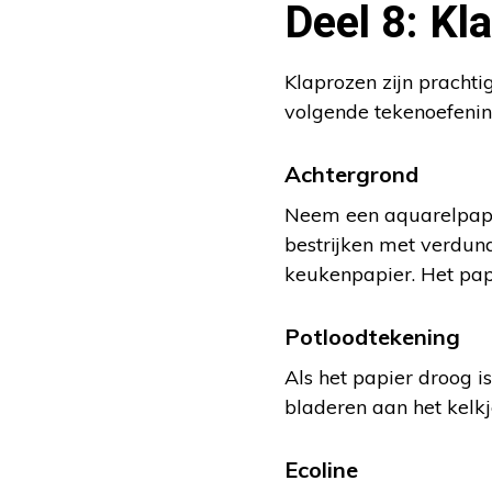
Deel 8: Kl
Klaprozen zijn prachti
volgende tekenoefenin
Achtergrond
Neem een aquarelpapie
bestrijken met verdund
keukenpapier. Het pap
Potloodtekening
Als het papier droog i
bladeren aan het kelkj
Ecoline