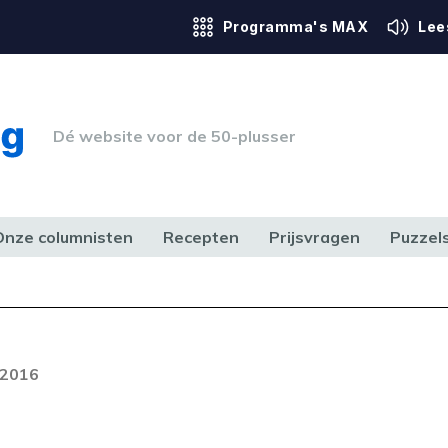
Programma's MAX
Lee
Dé website voor de 50-plusser
Onze columnisten
Recepten
Prijsvragen
Puzzel
ERK & RECHT
GEZONDHEID & SPORT
HUIS, TUIN & HOBBY
MEDIA & 
 2016