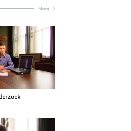
Meer
nderzoek