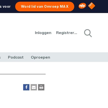
NPO Star
Omroep MAX
s voor
Word lid van Omroep MAX
Inloggen
Registreren
s
Podcast
Oproepen
CULTUUR
NATUUR & MILIEU
REIZEN & VERKEER