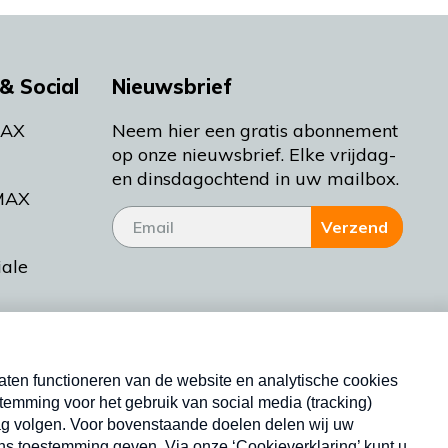
& Social
Nieuwsbrief
MAX
Neem hier een gratis abonnement
op onze nieuwsbrief. Elke vrijdag-
en dinsdagochtend in uw mailbox.
MAX
Verzend
iale
tieman
ctueel
Nieuwsbrief
d Bakt
Neem hier een gratis abonnement op onze