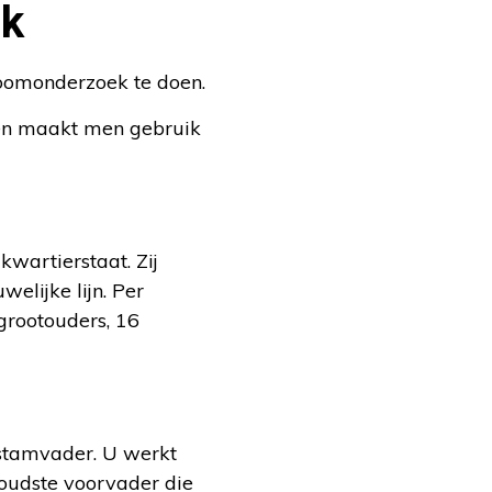
ek
boomonderzoek te doen.
een maakt men gebruik
wartierstaat. Zij
elijke lijn. Per
grootouders, 16
stamvader. U werkt
w oudste voorvader die