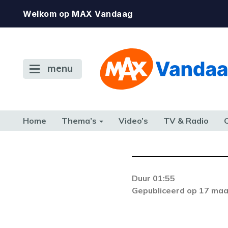
Welkom op MAX Vandaag
menu
Home
Thema’s
Video’s
TV & Radio
CONSUMENT
ETEN & DRINKEN
FAMILIE & RELATIE
GELD, W
TERUG NAAR TOEN
Duur 01:55
Gepubliceerd op 17 maa