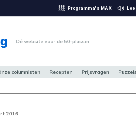
Programma's MAX
Lee
Dé website voor de 50-plusser
Onze columnisten
Recepten
Prijsvragen
Puzzel
ERK & RECHT
GEZONDHEID & SPORT
HUIS, TUIN & HOBBY
MEDIA & 
rt 2016