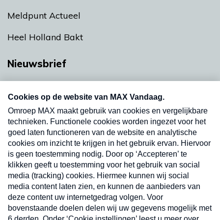
Meldpunt Actueel
Heel Holland Bakt
Nieuwsbrief
Neem hier een gratis abonnement op onze
nieuwsbrief. Elke vrijdag- en dinsdagochtend in
uw mailbox.
Verzend