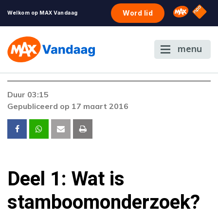
NPO S
Omroep 
Word lid
Welkom op MAX Vandaag
menu
Duur 03:15
Gepubliceerd op 17 maart 2016
Deel 1: Wat is
stamboomonderzoek?