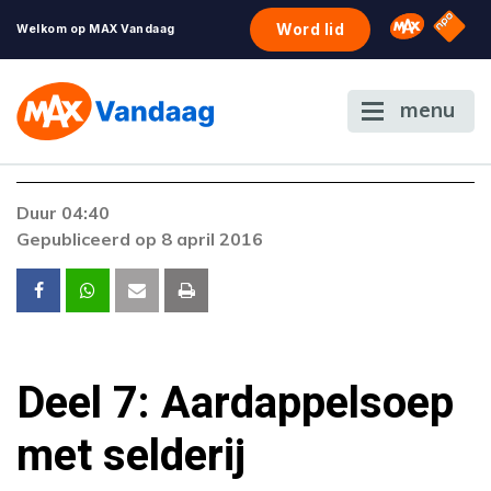
NPO S
Omroep 
Word lid
Welkom op MAX Vandaag
menu
Duur 04:40
Gepubliceerd op 8 april 2016
Deel 7: Aardappelsoep
met selderij