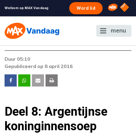
NPO S
Omroep 
Word lid
Welkom op MAX Vandaag
menu
Duur 05:10
Gepubliceerd op 8 april 2016
Deel 8: Argentijnse
koninginnensoep