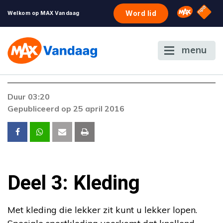
NPO S
Omroep 
Word lid
Welkom op MAX Vandaag
menu
Duur 03:20
Gepubliceerd op 25 april 2016
Deel 3: Kleding
Met kleding die lekker zit kunt u lekker lopen.