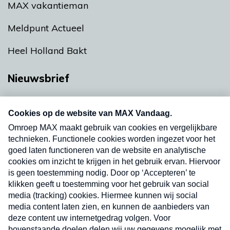
MAX vakantieman
Meldpunt Actueel
Heel Holland Bakt
Nieuwsbrief
Neem hier een gratis abonnement op onze
nieuwsbrief. Elke vrijdag- en dinsdagochtend in
uw mailbox.
Verzend