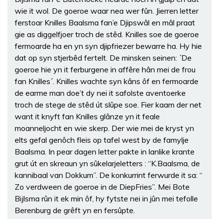
wie it wol. De goeroe waar nea wer fûn. Jierren letter
ferstoar Knilles Baalsma fan’e Djipswâl en mâl praat
gie as diggelfjoer troch de stêd. Knilles soe de goeroe
fermoarde ha en yn syn djipfriezer bewarre ha. Hy hie
dat op syn stjerbêd fertelt. De minsken seinen: ´De
goeroe hie yn it ferburgene in affêre hân mei de frou
fan Knilles´. Knilles wachte syn kâns ôf en fermoarde
de earme man doe’t dy nei it safolste aventoerke
troch de stege de stêd út slûpe soe. Fier kaam der net
want it knyft fan Knilles glânze yn it feale
moanneljocht en wie skerp. Der wie mei de kryst yn
elts gefal genôch fleis op tafel west by de famylje
Baalsma. In pear dagen letter pakte in lanlike krante
grut út en skreaun yn sûkelarjeletters : “K.Baalsma, de
kannibaal van Dokkum”. De konkurrint ferwurde it sa: “
Zo verdween de goeroe in de DiepFries”. Mei Bote
Bijlsma rûn it ek min ôf, hy fytste nei in jûn mei tefolle
Berenburg de grêft yn en fersûpte.