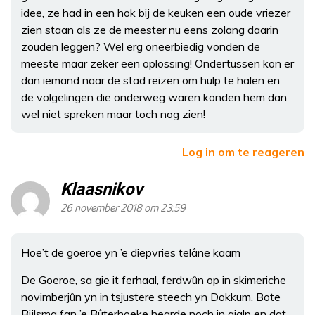
idee, ze had in een hok bij de keuken een oude vriezer
zien staan als ze de meester nu eens zolang daarin
zouden leggen? Wel erg oneerbiedig vonden de
meeste maar zeker een oplossing! Ondertussen kon er
dan iemand naar de stad reizen om hulp te halen en
de volgelingen die onderweg waren konden hem dan
wel niet spreken maar toch nog zien!
Log in om te reageren
Klaasnikov
26 november 2018 om 23:59
Hoe’t de goeroe yn ’e diepvries telâne kaam
De Goeroe, sa gie it ferhaal, ferdwûn op in skimeriche
novimberjûn yn in tsjustere steech yn Dokkum. Bote
Bijlsma fan ’e Bûterhoeke hearde noch in gjalp en dat