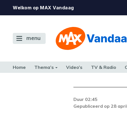
Welkom op MAX Vandaag
menu
Home
Thema’s
Video’s
TV & Radio
CONSUMENT
ETEN & DRINKEN
FAMILIE & RELATIE
GELD, W
TERUG NAAR TOEN
Duur 02:45
Gepubliceerd op 28 apri