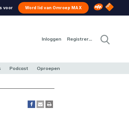
NPO Star
Omroep MAX
s voor
Word lid van Omroep MAX
Inloggen
Registreren
s
Podcast
Oproepen
CULTUUR
NATUUR & MILIEU
REIZEN & VERKEER