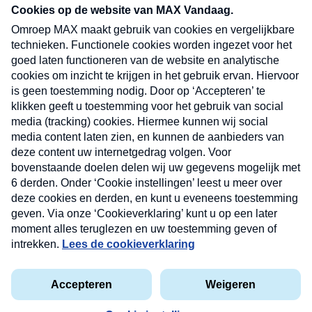
nieuwsbrief. Elke vrijdag- en dinsdagochtend in
uw mailbox.
Verzend
Nieuwsbrief
Neem hier een gratis abonnement op onze
nieuwsbrief. Elke vrijdag- en dinsdagochtend in uw
mailbox.
Contact
Algemene voorwaarden
Privacyverklaring
Cookieverklaring
Kwetsbaarheid melden
privacyverklaring
Copyright © 2026 MAX Vandaag -
Omroep MAX