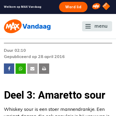
NPO S
Omroep 
Word lid
Welkom op MAX Vandaag
menu
Duur 02:10
Gepubliceerd op 28 april 2016
Deel 3: Amaretto sour
Whiskey sour is een stoer mannendrankje. Een