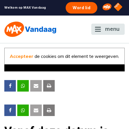
NPO S
Omroep 
Word lid
Welkom op MAX Vandaag
menu
Accepteer
de cookies om dit element te weergeven.