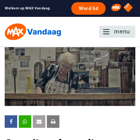
NPO S
Omroep 
Word lid
Welkom op MAX Vandaag
menu