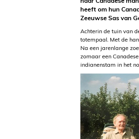
haar Canadese man 
heeft om hun Canade
Zeeuwse Sas van G
Achterin de tuin van 
totempaal. Met de han
Na een jarenlange zoek
zomaar een Canadese s
indianenstam in het n