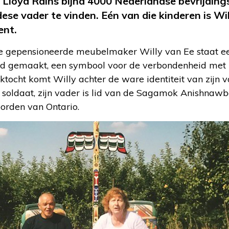
Lloyd Rains bijna 4000 Nederlandse bevrijding
se vader te vinden. Eén van die kinderen is Wil
ent.
de gepensioneerde meubelmaker Willy van Ee staat 
d gemaakt, een symbool voor de verbondenheid met zi
tocht komt Willy achter de ware identiteit van zijn va
oldaat, zijn vader is lid van de Sagamok Anishnawb
oorden van Ontario.