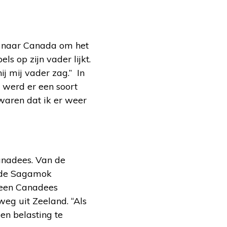
st naar Canada om het
ls op zijn vader lijkt.
ij mij vader zag.” In
g werd er een soort
waren dat ik er weer
Canadees. Van de
ot de Sagamok
s een Canadees
weg uit Zeeland. “Als
en belasting te