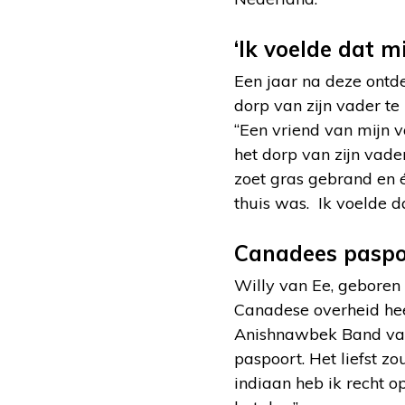
‘Ik voelde dat m
Een jaar na deze ontd
dorp van zijn vader te 
“Een vriend van mijn v
het dorp van zijn vade
zoet gras gebrand en 
thuis was. Ik voelde d
Canadees paspo
Willy van Ee, geboren 
Canadese overheid heef
Anishnawbek Band van z
paspoort. Het liefst z
indiaan heb ik recht o