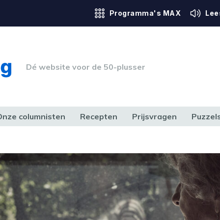
Programma's MAX
Lee
Dé website voor de 50-plusser
Onze columnisten
Recepten
Prijsvragen
Puzzel
ERK & RECHT
GEZONDHEID & SPORT
HUIS, TUIN & HOBBY
MEDIA & 