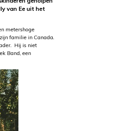
skinderen geholpen
ly van Ee uit het
een metershoge
jn familie in Canada.
der. Hij is niet
ek Band, een