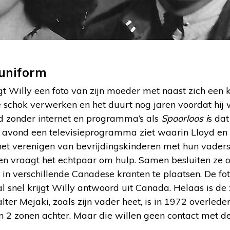
uniform
ijgt Willy een foto van zijn moeder met naast zich ee
e schok verwerken en het duurt nog jaren voordat hij 
tijd zonder internet en programma’s als
Spoorloos i
s dat
n avond een televisieprogramma ziet waarin Lloyd en 
het verenigen van bevrijdingskinderen met hun vaders
n vraagt het echtpaar om hulp. Samen besluiten ze 
s in verschillende Canadese kranten te plaatsen. De f
al snel krijgt Willy antwoord uit Canada. Helaas is de 
ter Mejaki, zoals zijn vader heet, is in 1972 overleden
2 zonen achter. Maar die willen geen contact met de 