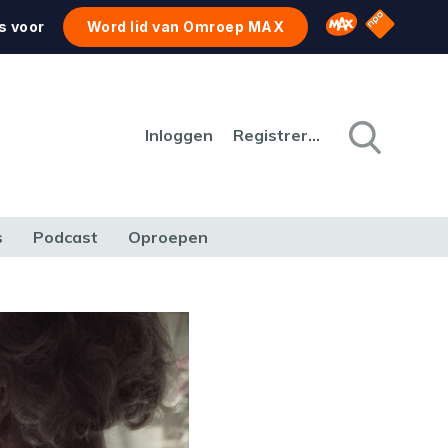
NPO Star
Omroep MAX
s voor
Word lid van Omroep MAX
Inloggen
Registreren
s
Podcast
Oproepen
CULTUUR
NATUUR & MILIEU
REIZEN & VERKEER