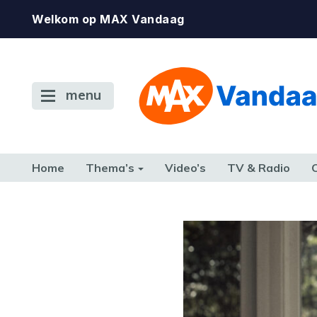
Welkom op MAX Vandaag
menu
Home
Thema’s
Video’s
TV & Radio
CONSUMENT
ETEN & DRINKEN
FAMILIE & RELATIE
GELD, W
TERUG NAAR TOEN