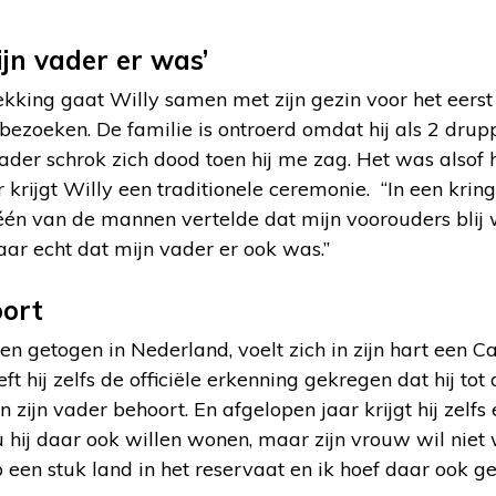
ijn vader er was’
ekking gaat Willy samen met zijn gezin voor het eer
bezoeken. De familie is ontroerd omdat hij als 2 druppe
ader schrok zich dood toen hij me zag. Het was alsof h
r krijgt Willy een traditionele ceremonie. “In een krin
één van de mannen vertelde dat mijn voorouders blij 
aar echt dat mijn vader er ook was.”
ort
en getogen in Nederland, voelt zich in zijn hart een 
t hij zelfs de officiële erkenning gekregen dat hij t
ijn vader behoort. En afgelopen jaar krijgt hij zelf
ou hij daar ook willen wonen, maar zijn vrouw wil niet 
p een stuk land in het reservaat en ik hoef daar ook ge