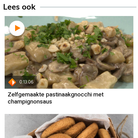
Lees ook
Recept
Sandra Ysbrandy
0:13:06
Zelfgemaakte pastinaakgnocchi met
champignonsaus