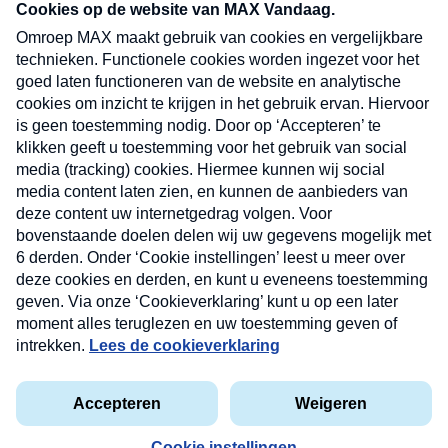
nieuwsbrief. Elke vrijdag- en dinsdagochtend in
uw mailbox.
Verzend
Nieuwsbrief
Neem hier een gratis abonnement op onze
nieuwsbrief. Elke vrijdag- en dinsdagochtend in uw
mailbox.
Contact
Algemene voorwaarden
Privacyverklaring
Cookieverklaring
Kwetsbaarheid melden
privacyverklaring
Copyright © 2026 MAX Vandaag -
Omroep MAX