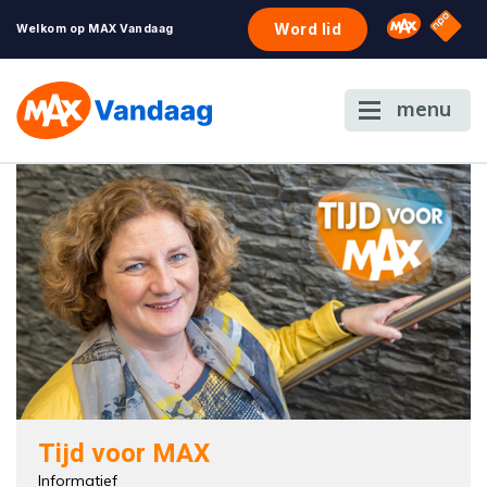
NPO S
Omroep 
Word lid
Welkom op MAX Vandaag
menu
Tijd voor MAX
Informatief