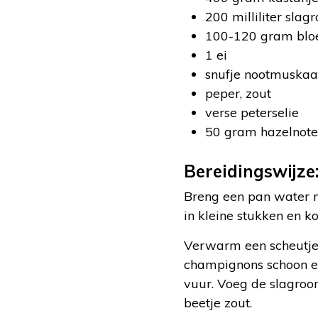
200 milliliter slag
100-120 gram bl
1 ei
snufje nootmuskaa
peper, zout
verse peterselie
50 gram hazelnot
Bereidingswijze
Breng een pan water m
in kleine stukken en k
Verwarm een scheutje ol
champignons schoon en
vuur. Voeg de slagroo
beetje zout.