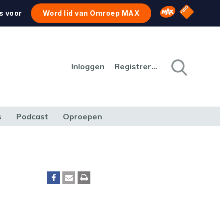
NPO Star
Omroep MAX
s voor
Word lid van Omroep MAX
Inloggen
Registreren
s
Podcast
Oproepen
CULTUUR
NATUUR & MILIEU
REIZEN & VERKEER