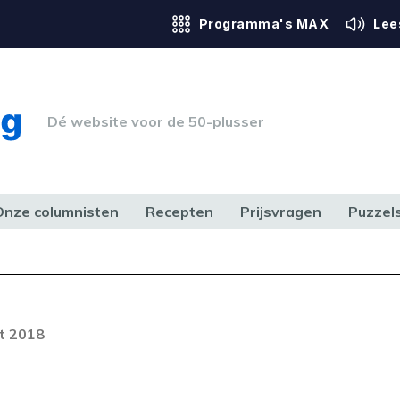
Programma's MAX
Lee
Dé website voor de 50-plusser
Onze columnisten
Recepten
Prijsvragen
Puzzel
ERK & RECHT
GEZONDHEID & SPORT
HUIS, TUIN & HOBBY
MEDIA & 
Foutcode 403
ream is op dit moment niet
t 2018
t probleem zich blijft voordoen,
 op met onze klantenservice.