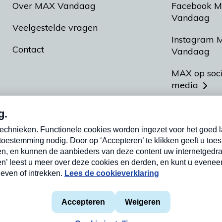
Over MAX Vandaag
Facebook 
Vandaag
Veelgestelde vragen
Instagram 
Contact
Vandaag
MAX op soc
media
MAX vakan
Meldpunt A
Heel Hollan
aarden
Privacyverklaring
Cookieverklaring