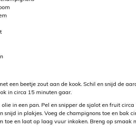
room
oem
t
en
:
et een beetje zout aan de kook. Schil en snijd de aa
ook in circa 15 minuten gaar.
ie in een pan. Pel en snipper de sjalot en fruit circa
 snijd in plakjes. Voeg de champignons toe en bak c
m toe en laat op laag vuur inkoken. Breng op smaak 