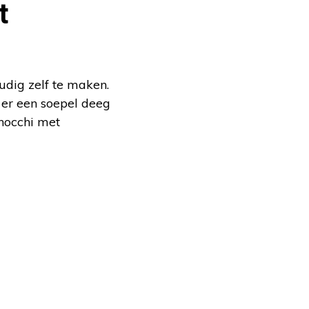
t
udig zelf te maken.
 er een soepel deeg
nocchi met