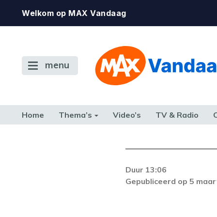
Welkom op MAX Vandaag
menu
Home
Thema’s
Video’s
TV & Radio
CONSUMENT
ETEN & DRINKEN
FAMILIE & RELATIE
GELD, W
TERUG NAAR TOEN
Duur 13:06
De gewenste st
Gepubliceerd op 5 maar
beschikbaar. Als he
neem dan contact