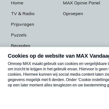
Home
MAX Opinie Panel
TV & Radio
Oproepen
Prijsvragen
Puzzels
Recepten
Podcasts
Contact
Algemene voorw
Kwetsbaarheid melden