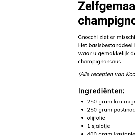
Zelfgemaa
champign
Gnocchi ziet er missch
Het basisbestanddeel i
waar u gemakkelijk d
champignonsaus.
(Alle recepten van Ko
Ingrediënten:
250 gram kruimig
250 gram pastina
olijfolie
1 sjalotje
400 gram kastanj