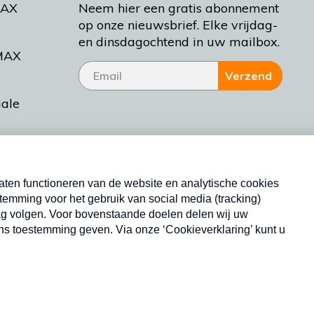
MAX
Neem hier een gratis abonnement
op onze nieuwsbrief. Elke vrijdag-
en dinsdagochtend in uw mailbox.
MAX
Verzend
iale
tieman
ctueel
Nieuwsbrief
d Bakt
Neem hier een gratis abonnement op onze
nieuwsbrief. Elke vrijdag- en dinsdagochtend in uw
mailbox.
Copyright © 2026 MAX Vandaag -
Omroep MAX
privacyverklaring