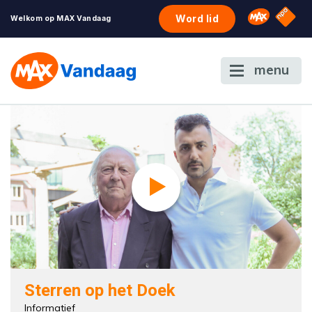
NPO S
Omroep 
Word lid
Welkom op MAX Vandaag
menu
Sterren op het Doek
Informatief