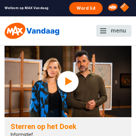
NPO S
Omroep 
Word lid
Welkom op MAX Vandaag
menu
Sterren op het Doek
Informatief