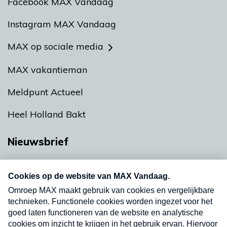
Facebook MAX Vandaag
Instagram MAX Vandaag
MAX op sociale media
MAX vakantieman
Meldpunt Actueel
Heel Holland Bakt
Nieuwsbrief
Neem hier een gratis abonnement op onze
nieuwsbrief. Elke vrijdag- en dinsdagochtend in
uw mailbox.
Verzend