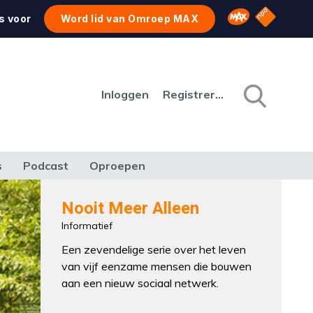
NPO Star
Omroep MAX
s voor
Word lid van Omroep MAX
Inloggen
Registreren
s
Podcast
Oproepen
CULTUUR
NATUUR & MILIEU
REIZEN & VERKEER
Nooit Meer Alleen
Informatief
Een zevendelige serie over het leven
van vijf eenzame mensen die bouwen
aan een nieuw sociaal netwerk.