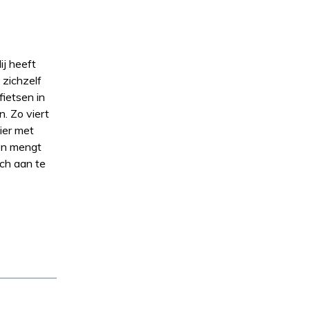
ij heeft
 zichzelf
fietsen in
. Zo viert
ier met
 en mengt
och aan te