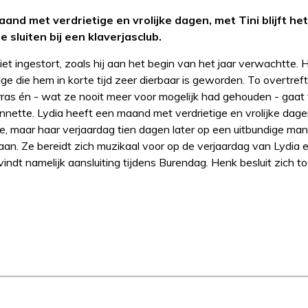
and met verdrietige en vrolijke dagen, met Tini blijft het
sluiten bij een klaverjasclub.
iet ingestort, zoals hij aan het begin van het jaar verwachtte. H
 die hem in korte tijd zeer dierbaar is geworden. To overtreft
rras én - wat ze nooit meer voor mogelijk had gehouden - gaat 
nnette. Lydia heeft een maand met verdrietige en vrolijke dagen
je, maar haar verjaardag tien dagen later op een uitbundige man
gaan. Ze bereidt zich muzikaal voor op de verjaardag van Lydia
e vindt namelijk aansluiting tijdens Burendag. Henk besluit zich t