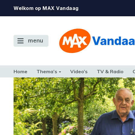
Welkom op MAX Vandaag
menu
Home
Thema’s
Video’s
TV & Radio
CONSUMENT
ETEN & DRINKEN
FAMILIE & RELATIE
GELD, W
TERUG NAAR TOEN