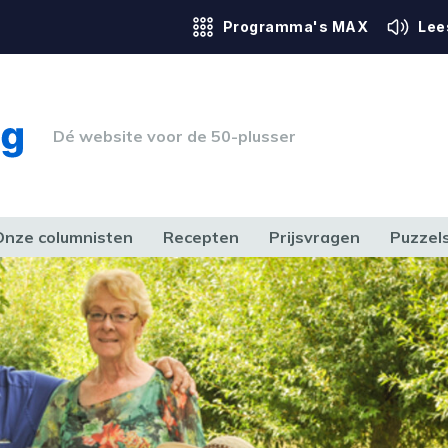
Programma's MAX
Lee
Dé website voor de 50-plusser
Onze columnisten
Recepten
Prijsvragen
Puzzel
ERK & RECHT
GEZONDHEID & SPORT
HUIS, TUIN & HOBBY
MEDIA & 