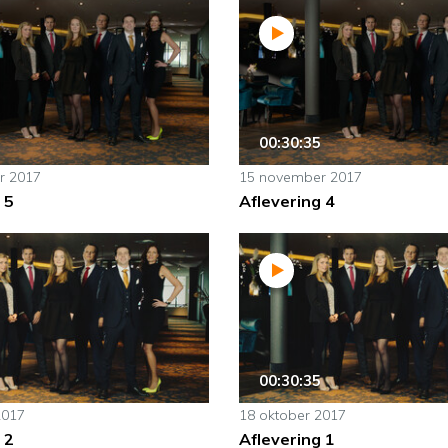
00:30:35
r 2017
15 november 2017
 5
Aflevering 4
00:30:35
2017
18 oktober 2017
 2
Aflevering 1