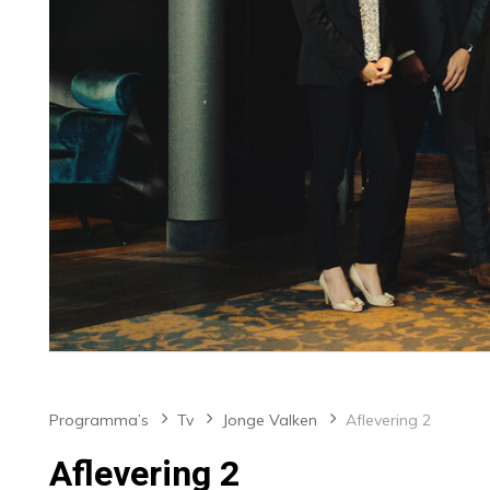
Programma’s
Tv
Jonge Valken
Aflevering 2
Aflevering 2