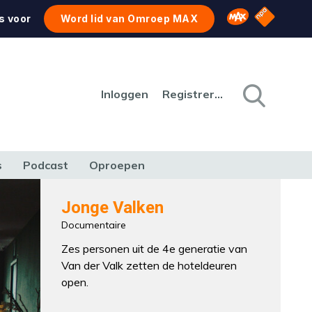
NPO Star
Omroep MAX
s voor
Word lid van Omroep MAX
Inloggen
Registreren
s
Podcast
Oproepen
CULTUUR
NATUUR & MILIEU
REIZEN & VERKEER
Jonge Valken
Documentaire
Zes personen uit de 4e generatie van
Van der Valk zetten de hoteldeuren
open.