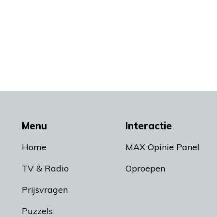
Menu
Interactie
Home
MAX Opinie Panel
TV & Radio
Oproepen
Prijsvragen
Puzzels