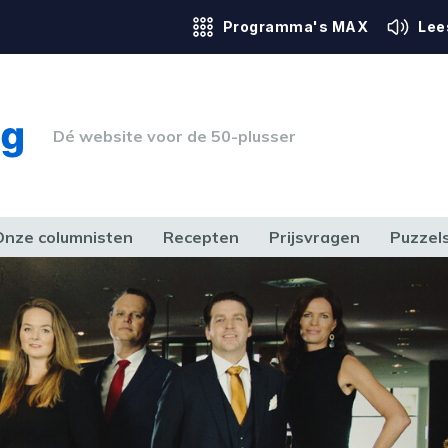
Programma's MAX
Lee
Dé website voor de 50-plusser
Onze columnisten
Recepten
Prijsvragen
Puzzel
ERK & RECHT
GEZONDHEID & SPORT
HUIS, TUIN & HOBBY
MEDIA & 