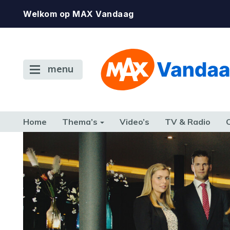
Welkom op MAX Vandaag
menu
Home
Thema’s
Video’s
TV & Radio
CONSUMENT
ETEN & DRINKEN
FAMILIE & RELATIE
GELD, W
TERUG NAAR TOEN