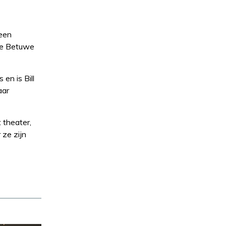
 een
 de Betuwe
en is Bill
aar
 theater,
 ze zijn