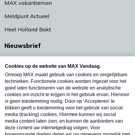
MAX vakantieman
Meldpunt Actueel
Heel Holland Bakt
Nieuwsbrief
Neem hier een gratis abonnement op onze
nieuwsbrief. Elke vrijdag- en dinsdagochtend in
uw mailbox.
Verzend