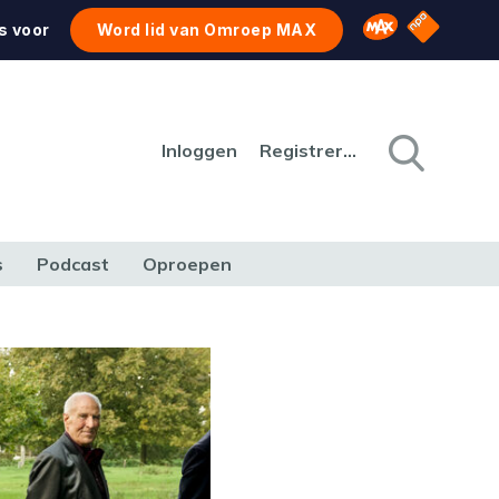
NPO Star
Omroep MAX
s voor
Word lid van Omroep MAX
Inloggen
Registreren
s
Podcast
Oproepen
CULTUUR
NATUUR & MILIEU
REIZEN & VERKEER