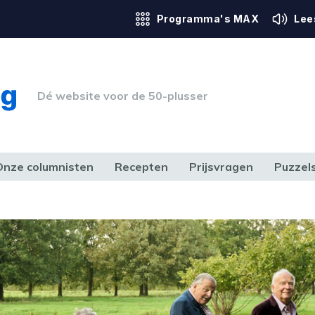
Programma's MAX
Lee
Dé website voor de 50-plusser
Onze columnisten
Recepten
Prijsvragen
Puzzel
ERK & RECHT
GEZONDHEID & SPORT
HUIS, TUIN & HOBBY
MEDIA & 