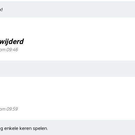
k!
rwijderd
 om 09:46
 om 09:59
og enkele keren spelen.