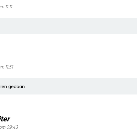
 11:11
m 11:51
alen gedaan
ter
 om 09:43