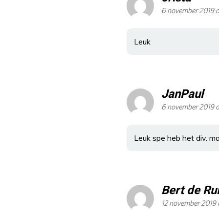
6 november 2019 om
Leuk
JanPaul
6 november 2019 o
Leuk spe heb het div. m
Bert de Rui
12 november 2019