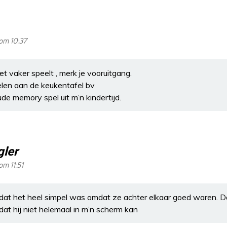
om 10:37
et vaker speelt , merk je vooruitgang.
pelen aan de keukentafel bv
ude memory spel uit m’n kindertijd.
gler
om 11:51
k dat het heel simpel was omdat ze achter elkaar goed waren.
at hij niet helemaal in m’n scherm kan