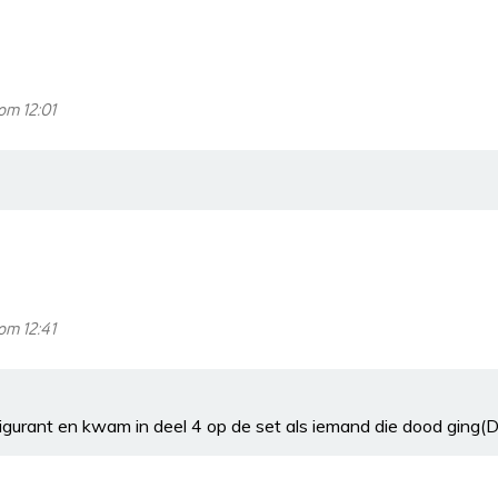
om 12:01
om 12:41
figurant en kwam in deel 4 op de set als iemand die dood ging(Dh