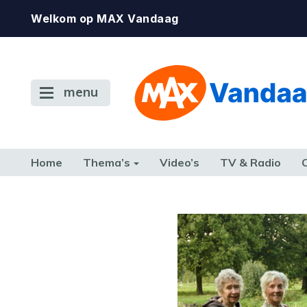
Welkom op MAX Vandaag
menu
Home
Thema’s
Video’s
TV & Radio
CONSUMENT
ETEN & DRINKEN
FAMILIE & RELATIE
GELD, W
TERUG NAAR TOEN