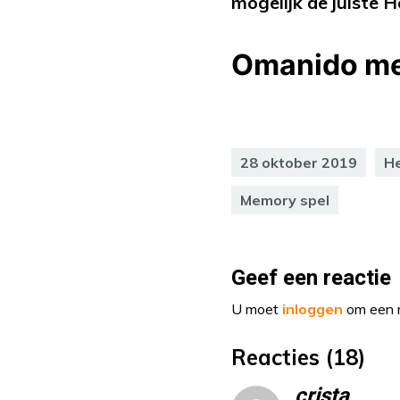
mogelijk de juiste H
28 oktober 2019
He
Memory spel
Geef een reactie
U moet
inloggen
om een r
Reacties (18)
crista