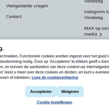
Vandaag
Veelgestelde vragen
Instagram 
Contact
Vandaag
MAX op soc
media
MAX vakan
Meldpunt A
Heel Hollan
aarden
Privacyverklaring
Cookieverklaring