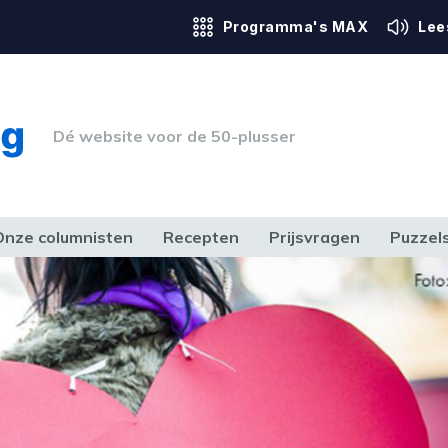
Programma's MAX
Lee
Dé website voor de 50-plusser
Onze columnisten
Recepten
Prijsvragen
Puzzel
ERK & RECHT
GEZONDHEID & SPORT
HUIS, TUIN & HOBBY
MEDIA & 