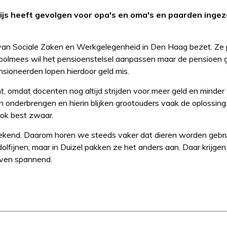
ijs heeft gevolgen voor opa's en oma's en paarden ingez
an Sociale Zaken en Werkgelegenheid in Den Haag bezet. Ze 
Koolmees wil het pensioenstelsel aanpassen maar de pensioen g
sioneerden lopen hierdoor geld mis.
ht, omdat docenten nog altijd strijden voor meer geld en minder
onderbrengen en hierin blijken grootouders vaak de oplossing
ook best zwaar.
ekend. Daarom horen we steeds vaker dat dieren worden gebrui
lfijnen, maar in Duizel pakken ze het anders aan. Daar krijge
even spannend.