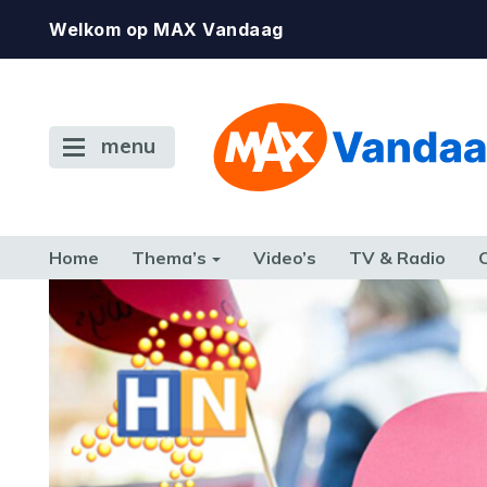
Welkom op MAX Vandaag
menu
Home
Thema’s
Video’s
TV & Radio
CONSUMENT
ETEN & DRINKEN
FAMILIE & RELATIE
GELD, W
TERUG NAAR TOEN