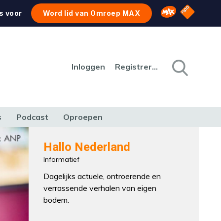
NPO Star
Omroep MAX
s voor
Word lid van Omroep MAX
Inloggen
Registreren
s
Podcast
Oproepen
CULTUUR
NATUUR & MILIEU
REIZEN & VERKEER
Hallo Nederland
Informatief
Dagelijks actuele, ontroerende en
verrassende verhalen van eigen
bodem.