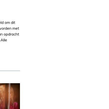
ld om dit
 worden met
un opdracht
 Alle