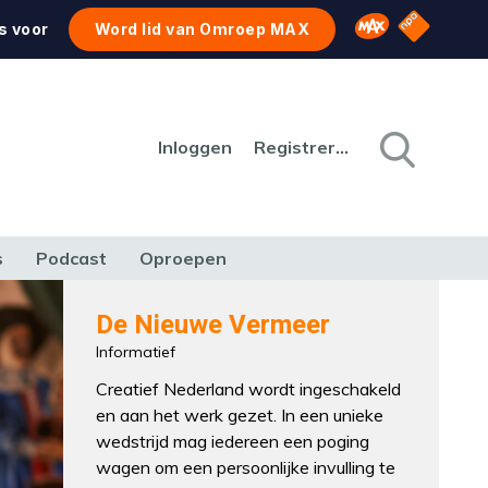
NPO Star
Omroep MAX
s voor
Word lid van Omroep MAX
Inloggen
Registreren
s
Podcast
Oproepen
CULTUUR
NATUUR & MILIEU
REIZEN & VERKEER
De Nieuwe Vermeer
Informatief
Creatief Nederland wordt ingeschakeld
en aan het werk gezet. In een unieke
wedstrijd mag iedereen een poging
wagen om een persoonlijke invulling te