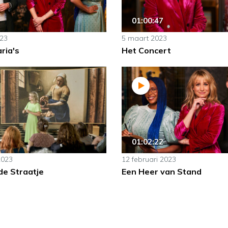
01:00:47
023
5 maart 2023
ria's
Het Concert
01:02:22
2023
12 februari 2023
e Straatje
Een Heer van Stand