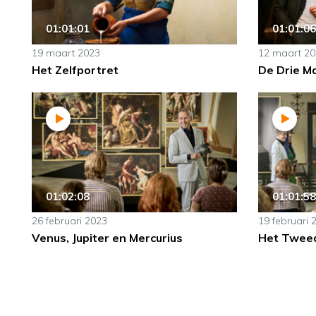
01:01:01
01:01:06
19 maart 2023
12 maart 2
Het Zelfportret
De Drie Ma
01:02:08
01:01:58
26 februari 2023
19 februari 
Venus, Jupiter en Mercurius
Het Tweed