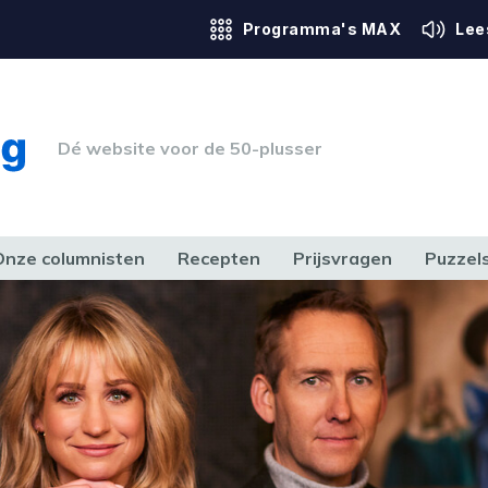
Programma's MAX
Lee
Dé website voor de 50-plusser
Onze columnisten
Recepten
Prijsvragen
Puzzel
ERK & RECHT
GEZONDHEID & SPORT
HUIS, TUIN & HOBBY
MEDIA & 