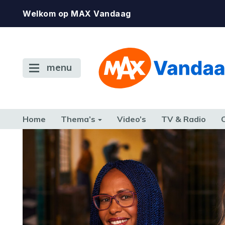
Welkom op MAX Vandaag
menu
Home
Thema’s
Video’s
TV & Radio
CONSUMENT
ETEN & DRINKEN
FAMILIE & RELATIE
GELD, W
TERUG NAAR TOEN