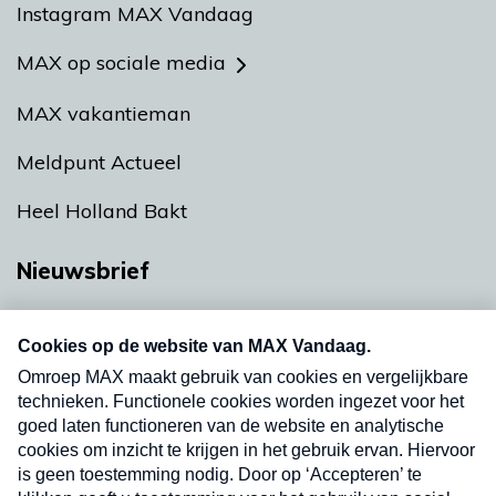
Instagram MAX Vandaag
MAX op sociale media
MAX vakantieman
Meldpunt Actueel
Heel Holland Bakt
Nieuwsbrief
Neem hier een gratis abonnement op onze
nieuwsbrief. Elke vrijdag- en dinsdagochtend in
uw mailbox.
Verzend