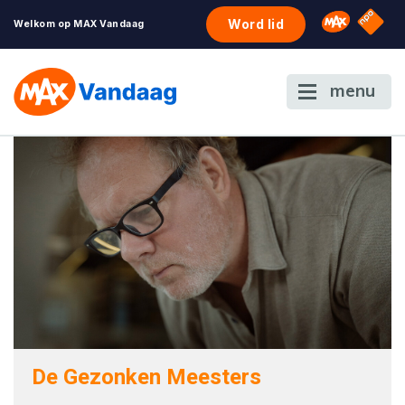
NPO S
Omroep 
Word lid
Welkom op MAX Vandaag
menu
De Gezonken Meesters